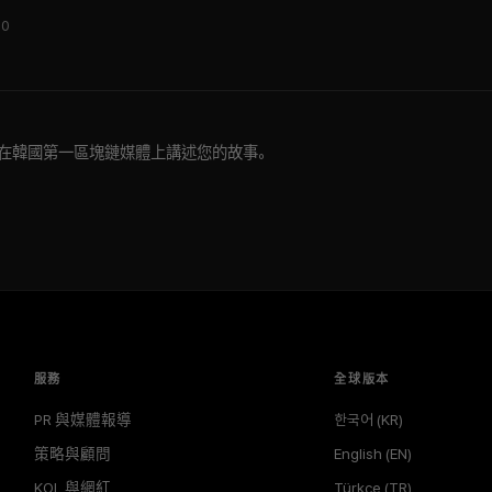
10
專訪嗎?在韓國第一區塊鏈媒體上講述您的故事。
服務
全球版本
PR 與媒體報導
한국어 (KR)
策略與顧問
English (EN)
KOL 與網紅
Türkçe (TR)