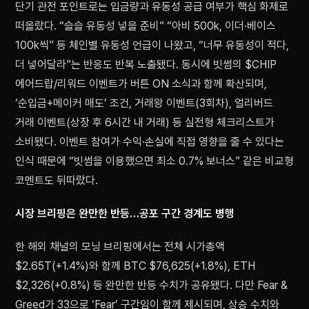
단기 관전 포인트로는 입금량과 유동성 공급 여부가 핵심 화제로
떠올랐다. “슬슬 유동성 넣을 준비” “아비 500k, 이더·베이스
100k씩” 등 체인별 유동성 언급이 나왔고, “너무 유동성이 적다,
더 넣어달라”는 반응도 반복 노출됐다. 동시에 빗썸의 $CHIP
에어드랍/리워드 이벤트가 버튼 ON 소식과 함께 확산되며,
‘순입금+메이커 매도’ 조건, 거래왕 이벤트(3회차), 얼리버드
거래 이벤트(상장 후 6시간 내 거래) 등 실전형 체크리스트가
소비됐다. 이벤트 참여가 수익·손실에 직접 영향을 줄 수 있다는
인식 때문에 “빗썸을 이용했으면 최소 0.7% 보너스” 같은 비교형
코멘트도 뒤따랐다.
시장 브리핑은 완만한 반등…공포 구간 경계도 병행
한 해외 채널의 모닝 브리핑에서는 전체 시가총액
$2.65T(+1.4%)와 함께 BTC $76,625(+1.8%), ETH
$2,326(+0.8%) 등 완만한 반등 수치가 공유됐다. 다만 Fear &
Greed가 33으로 ‘Fear’ 구간임이 함께 제시되며, 상승 수치와