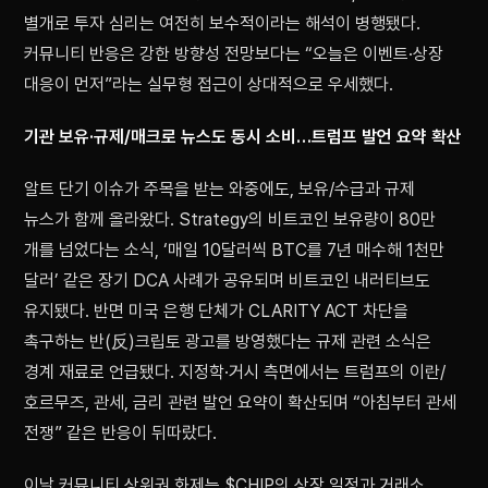
별개로 투자 심리는 여전히 보수적이라는 해석이 병행됐다.
커뮤니티 반응은 강한 방향성 전망보다는 “오늘은 이벤트·상장
대응이 먼저”라는 실무형 접근이 상대적으로 우세했다.
기관 보유·규제/매크로 뉴스도 동시 소비…트럼프 발언 요약 확산
알트 단기 이슈가 주목을 받는 와중에도, 보유/수급과 규제
뉴스가 함께 올라왔다. Strategy의 비트코인 보유량이 80만
개를 넘었다는 소식, ‘매일 10달러씩 BTC를 7년 매수해 1천만
달러’ 같은 장기 DCA 사례가 공유되며 비트코인 내러티브도
유지됐다. 반면 미국 은행 단체가 CLARITY ACT 차단을
촉구하는 반(反)크립토 광고를 방영했다는 규제 관련 소식은
경계 재료로 언급됐다. 지정학·거시 측면에서는 트럼프의 이란/
호르무즈, 관세, 금리 관련 발언 요약이 확산되며 “아침부터 관세
전쟁” 같은 반응이 뒤따랐다.
이날 커뮤니티 상위권 화제는 $CHIP의 상장 일정과 거래소