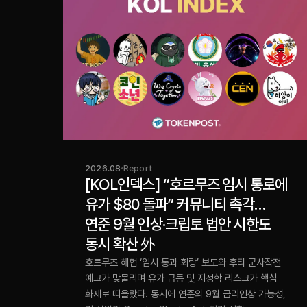
2026.08
Report
[KOL인덱스] “호르무즈 임시 통로에
유가 $80 돌파” 커뮤니티 촉각…
연준 9월 인상·크립토 법안 시한도
동시 확산 外
호르무즈 해협 ‘임시 통과 회랑’ 보도와 후티 군사작전
예고가 맞물리며 유가 급등 및 지정학 리스크가 핵심
화제로 떠올랐다. 동시에 연준의 9월 금리인상 가능성,