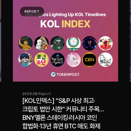
REPORT
2026.08
Report
[KOL인덱스] “S&P 사상 최고·
크립토 법안 시한” 커뮤니티 주목…
BNY멜론 스테이킹·러시아 코인
합법화·13년 휴면 BTC 매도 화제