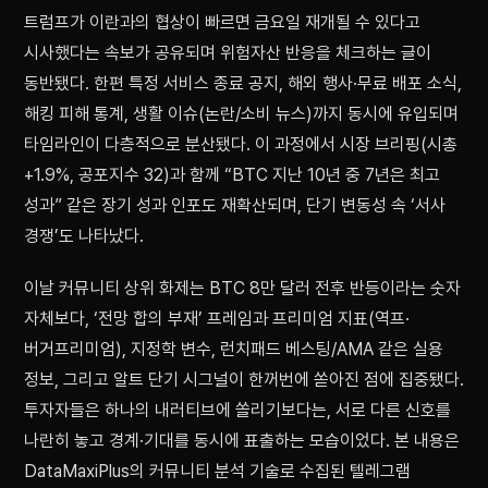
트럼프가 이란과의 협상이 빠르면 금요일 재개될 수 있다고
시사했다는 속보가 공유되며 위험자산 반응을 체크하는 글이
동반됐다. 한편 특정 서비스 종료 공지, 해외 행사·무료 배포 소식,
해킹 피해 통계, 생활 이슈(논란/소비 뉴스)까지 동시에 유입되며
타임라인이 다층적으로 분산됐다. 이 과정에서 시장 브리핑(시총
+1.9%, 공포지수 32)과 함께 “BTC 지난 10년 중 7년은 최고
성과” 같은 장기 성과 인포도 재확산되며, 단기 변동성 속 ‘서사
경쟁’도 나타났다.
이날 커뮤니티 상위 화제는 BTC 8만 달러 전후 반등이라는 숫자
자체보다, ‘전망 합의 부재’ 프레임과 프리미엄 지표(역프·
버거프리미엄), 지정학 변수, 런치패드 베스팅/AMA 같은 실용
정보, 그리고 알트 단기 시그널이 한꺼번에 쏟아진 점에 집중됐다.
투자자들은 하나의 내러티브에 쏠리기보다는, 서로 다른 신호를
나란히 놓고 경계·기대를 동시에 표출하는 모습이었다. 본 내용은
DataMaxiPlus의 커뮤니티 분석 기술로 수집된 텔레그램