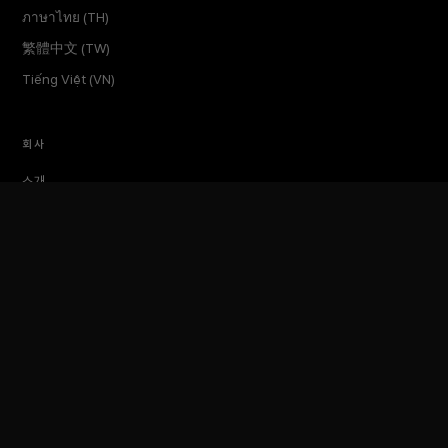
ภาษาไทย (TH)
繁體中文 (TW)
Tiếng Việt (VN)
회사
소개
인사이트
미디어킷
이벤트
토큰포스트 랩스
문의하기
TokenPost Inc. · 대표 김지호