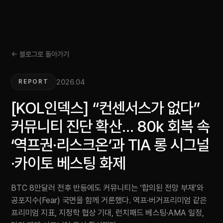
← 블로그로 돌아가기
2026.04
REPORT
[KOL인덱스] “컨센서스가 없다”
커뮤니티 진단 확산… 80k 회복 속
‘역프권·리스크온’과 TIA 롱 시그널
·카이토 베스팅 화제
BTC 8만달러 전후 반등에도 커뮤니티는 ‘합의된 전망 부재’와
공포지수(Fear) 국면을 함께 거론했다. 역프·버거프리미엄 같은
프리미엄 지표, 지정학 협상 기대, 런치패드 베스팅·AMA 일정,