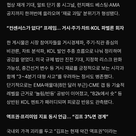
협상 재개 기대, 알트 단기 롱 시그널, 런치패드 베스팅·AMA
공지까지 한꺼번에 올라오며 ‘재료 과밀’ 분위기가 형성됐다.
“컨센서스가 없다” 프레임… 거시·주기·차트·KOL 파벌론 회자
한 게시물은 시장 참여자들을 거시경제파, 주기·직관 중심의
비관론, 차트 분석파, KOL 발언 추종 흐름으로 나눠 정리하며
공감을 얻었다. 미국 규제 법안 진전 기대, 지정학 리스크 완화
가능성, 중간선거 변수 등 거시 재료를 긍정적으로 보는 시각과
함께 “3~4분기 대형 사고”를 우려하는 정서도 병존했다.
단기적으로는 EMA·매물대(8만 달러 부근)·CME 갭 등 기술적
레벨을 근거로 ‘눌림/반등’ 공방이 이어졌고, “82k에서 숏” 등
상반된 KOL 멘트가 패러디되며 피로감 반응도 관측됐다.
역프권·프리미엄 지표 동시 언급… “김프 3%면 경계”
국내외 가격 괴리를 두고 “김프는 현재 약간 역프권”이라는