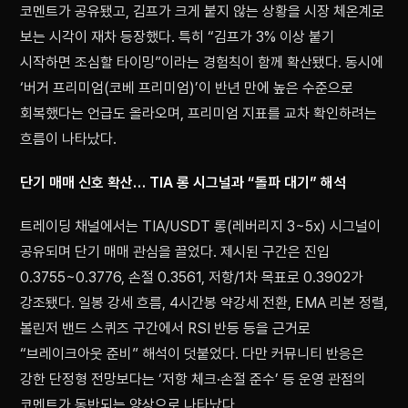
코멘트가 공유됐고, 김프가 크게 붙지 않는 상황을 시장 체온계로
보는 시각이 재차 등장했다. 특히 “김프가 3% 이상 붙기
시작하면 조심할 타이밍”이라는 경험칙이 함께 확산됐다. 동시에
‘버거 프리미엄(코베 프리미엄)’이 반년 만에 높은 수준으로
회복했다는 언급도 올라오며, 프리미엄 지표를 교차 확인하려는
흐름이 나타났다.
단기 매매 신호 확산… TIA 롱 시그널과 “돌파 대기” 해석
트레이딩 채널에서는 TIA/USDT 롱(레버리지 3~5x) 시그널이
공유되며 단기 매매 관심을 끌었다. 제시된 구간은 진입
0.3755~0.3776, 손절 0.3561, 저항/1차 목표로 0.3902가
강조됐다. 일봉 강세 흐름, 4시간봉 약강세 전환, EMA 리본 정렬,
볼린저 밴드 스퀴즈 구간에서 RSI 반등 등을 근거로
“브레이크아웃 준비” 해석이 덧붙었다. 다만 커뮤니티 반응은
강한 단정형 전망보다는 ‘저항 체크·손절 준수’ 등 운영 관점의
코멘트가 동반되는 양상으로 나타났다.