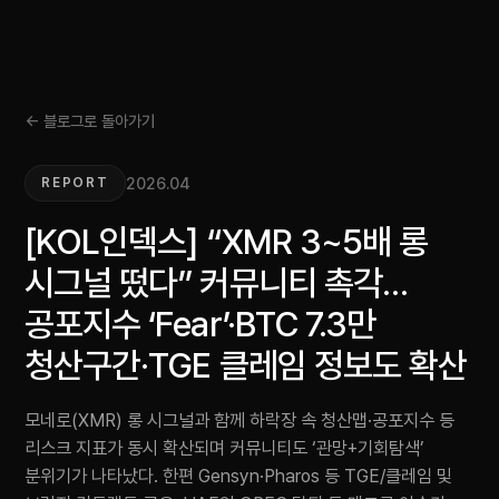
← 블로그로 돌아가기
2026.04
REPORT
[KOL인덱스] “XMR 3~5배 롱
시그널 떴다” 커뮤니티 촉각…
공포지수 ‘Fear’·BTC 7.3만
청산구간·TGE 클레임 정보도 확산
모네로(XMR) 롱 시그널과 함께 하락장 속 청산맵·공포지수 등
리스크 지표가 동시 확산되며 커뮤니티도 ‘관망+기회탐색’
분위기가 나타났다. 한편 Gensyn·Pharos 등 TGE/클레임 및