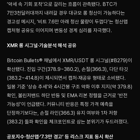
‘약세 속 기회 포착’으로 갈리는 흐름이 관측됐다. BTC가
7만3천달러대까지 내려갈 경우 대규모 롱 청산이 가능하다는
경고성 메시지, ‘비트 7.6만 아래 청산 물량이 두껍다’는 청산맵
캡처형 공유도 이어지며 변동성 경계 심리를 자극했다.
XMR 롱 시그널·기술분석 해석 공유
Bitcoin Bullets® 채널에서 XMR/USDT 롱 시그널(#B279)이
확산됐다. 진입 구간(378.9~380.2), 손절(366.3), 다단 타깃
(383.2~414.8)이 제시되면서 캡처·재공유 형태로 소비됐다.
일봉 기준 ‘상승 추세’와 4시간봉 구조 약화 이후 지지(약 379.8)
확인, 볼린저밴드 하단 반등 및 EMA 리본 정렬을 근거로 ‘반전
가능성’이 언급됐다. 커뮤니티 반응은 특정 가격 예측을
단정하기보다는, 손절 라인(366.3) 유지 여부와 1차 저항
(383.2) 돌파 확인을 체크포인트로 삼는 분위기가 두드러졌다.
공포지수·청산맵·‘7.3만 경고’ 등 리스크 지표 동시 확산