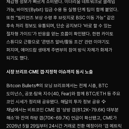
체감형 정보가 빠르게 소비됐다. 이더리움 네트워크로 클레임
가능, 바이빗(Bybit) 입금 수용 등 실행 단계 팁이 함께 붙었다.
또한 “빌리언즈 보상 수령 후 브릿지로 BSC 이동 가능” 같은
후속 처리 정보도 유통되며, 단순 공지보다 ‘바로 할 수 있는
절차형 가이드’가 반응을 얻는 흐름이 확인됐다. 한편 카이토
스튜디오 근황으로 ‘콘텐츠 알바/활동 조건’ 관련 이야기도
퍼지며, 에어드랍 생태계 주변부의 참여 방식 자체가 화제가
되기도 했다.
시장 브리프·CME 갭·지정학 이슈까지 동시 노출
Bitcoin Bullets®의 모닝 브리프에서는 전체 시총, BTC
도미넌스, 공포·탐욕 지수(40, Fear)와 함께 BTC/ETH 등 주요
코인 시세가 정리돼 공유됐다. 해달의 투자 정보 공유 🦅
채널에서는 비트코인 CME 갭 ‘상방 갭(81.2K~79.6K) 대부분
해소’와 잔여 하방 갭(70K~69.7K) 언급이 확산됐고, CME가
2026년 5월 29일부터 24시간 거래로 전환 예정이라 ‘갭 메트릭