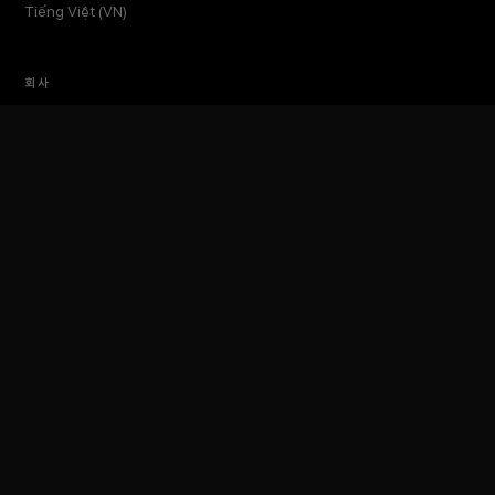
Tiếng Việt (VN)
회사
소개
인사이트
미디어킷
이벤트
토큰포스트 랩스
문의하기
TokenPost Inc. · 대표 김지호
서울특별시 강남구 논현로 614 ARTISAN 빌딩 6–7층
Tel 02-6674-1012
cs@tokenpost.kr
(일반) ·
info@tokenpost.kr
(광고) ·
press@tokenpost.kr