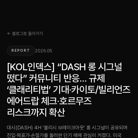
← 블로그로 돌아가기
2026.05
REPORT
[KOL인덱스] “DASH 롱 시그널
떴다” 커뮤니티 반응… 규제
‘클래리티법’ 기대·카이토/빌리언즈
에어드랍 체크·호르무즈
리스크까지 확산
대시(DASH) 4H ‘불리시 브레이크아웃’ 롱 시그널이 공유되며
진입·목표가·손절가를 둘러싼 단기 매매 관심이 커졌다. 미국