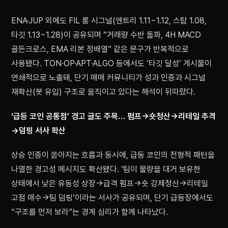
ENA·JUP 외에도 FIL 롱 시그널(엔트리 1.11~1.12, 스탑 1.08,
타깃 1.13~1.28)이 공유되며 “거래량 수반 돌파, 4H MACD
골든크로스, EMA 리본 정배열” 같은 문구가 반복적으로
사용됐다. TON·OP·APT·ALGO 등에서도 ‘타깃 달성’ 게시물이
연쇄적으로 노출돼, 단기 매매 커뮤니티가 성과 인증과 시그널
재확산(봇 유입) 구조로 움직이고 있다는 해석이 뒤따랐다.
‘급등 코인 공통점’ 경고 글도 주목… 펌프→숏청산→리테일 추격
→덤핑 서사 확산
상승 인증이 쏟아지는 흐름과 동시에, 급등 코인의 전형적 패턴을
나열한 경고성 메시지도 확산됐다. ‘팀이 물량을 대거 보유한
상태에서 낮은 유동성 상장→급격 펌프→숏 강제청산→리테일
고점 매수→팀 덤핑’이라는 서사가 공유되며, 단기 급등장에서도
“구조를 먼저 보라”는 경계 심리가 함께 나타났다.