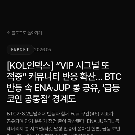
← 블로그로 돌아가기
2026.05
REPORT
[KOL인덱스] “VIP 시그널 또
적중” 커뮤니티 반응 확산… BTC
반등 속 ENA·JUP 롱 공유, ‘급등
코인 공통점’ 경계도
BTC가 8.2만달러대 반등과 함께 Fear 구간(46) 지표가
공유되며 단기 분위기 점검 글이 확산됐다. ENA·JUP·FIL 등
레버리지 롱 시그널/타깃 달성 인증이 쏟아진 한편, 급등 코인