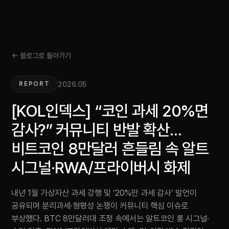
← 블로그로 돌아가기
2026.05
REPORT
[KOL인덱스] “코인 과세 20%면
감사?” 커뮤니티 반발 확산…
비트코인 8만달러 흔들림 속 알트
시그널·RWA/프라이버시 화제
내년 1월 가상자산 과세 강행 및 ‘20%만 과세 감사’ 발언이
공유되며 분리과세·형평성 논쟁이 커뮤니티 핵심 이슈로
부상했다. BTC 8만달러대 조정 속에서는 알트코인 롱 시그널·