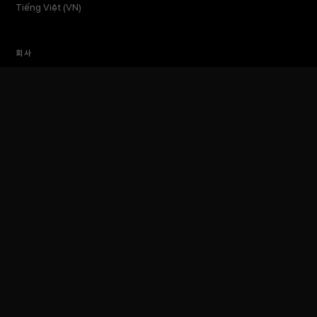
Tiếng Việt (VN)
회사
소개
인사이트
미디어킷
이벤트
토큰포스트 랩스
문의하기
TokenPost Inc. · 대표 김지호
서울특별시 강남구 논현로 614 ARTISAN 빌딩 6–7층
Tel 02-6674-1012
cs@tokenpost.kr
(일반) ·
info@tokenpost.kr
(광고) ·
press@tokenpost.kr