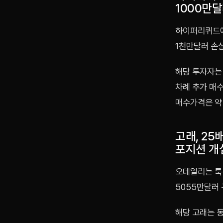
1000만달
하이퍼리퀴드에
1천만달러 손
해당 투자자는 
차례 추가 매수
매수가격은 약 
고래, 25
포지션 개
오데일리는 룩온
5055만달러 
해당 고래는 동