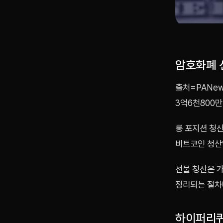
암호화폐 
출처=PANew
3억6천800
롱 포지션 청산
비트코인 청산액
선물 청산은 
정리되는 절차
하이퍼리퀴드