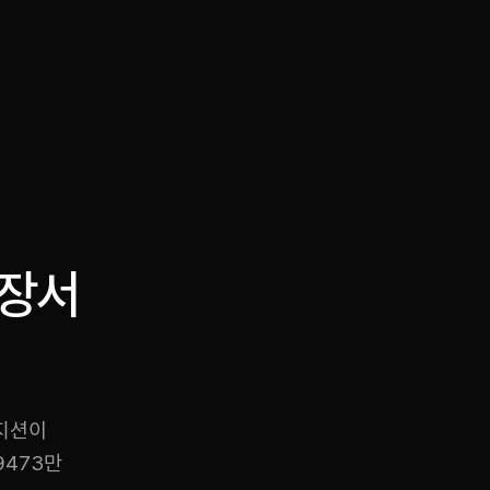
·
·
Chat on Telegram
Book Call
한국어
繁體中文
시장서
포지션이
9473만