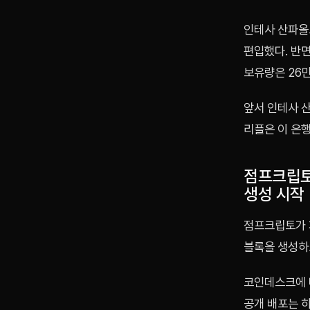
인테사 산파올로
편입했다. 반
보유량은 26만
앞서 인테사 
리플은 이 은
점프크립토 
생성 시작
점프크립토가 개
블록을 생성하
코인데스크에 따
공개 배포는 