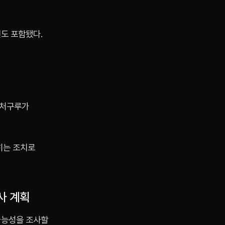
건도 포함됐다.
워처구루가
히는 조치로
사 계획
가능성을 조사할