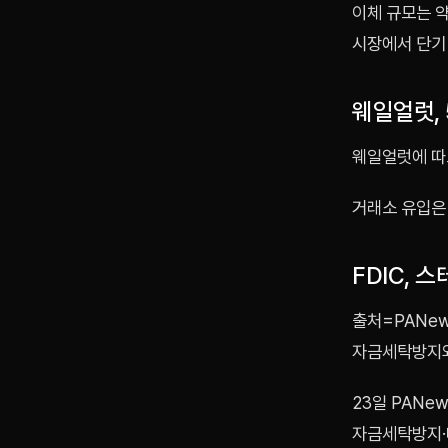
이체 규모는 약
시장에서 단기
웨일얼럿, 
웨일얼럿에 따르
거래소 유입은 
FDIC, 
출처=PANew
자금세탁방지와
23일 PANe
자금세탁방지·