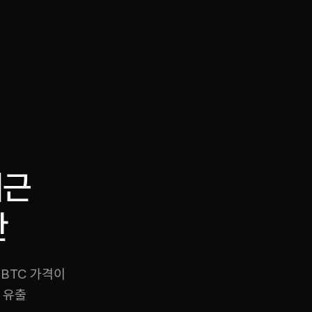
·
·
Chat on Telegram
Book Call
한국어
繁體中文
최근
산
 BTC 가격이
 유출