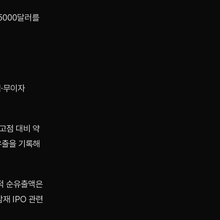
5000달러를
험·무이자
 고점 대비 약
순유출을 기록해
누적 순유출액은
재 IPO 관련