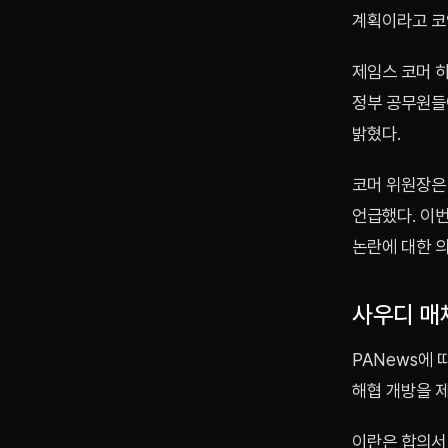
계획이라고 코
제임스 코머 
정부 공무원들
밝혔다.
코머 위원장은
언급했다. 이
논란에 대한 
사우디 매체
PANews에
해협 개방을 
이란은 합의서