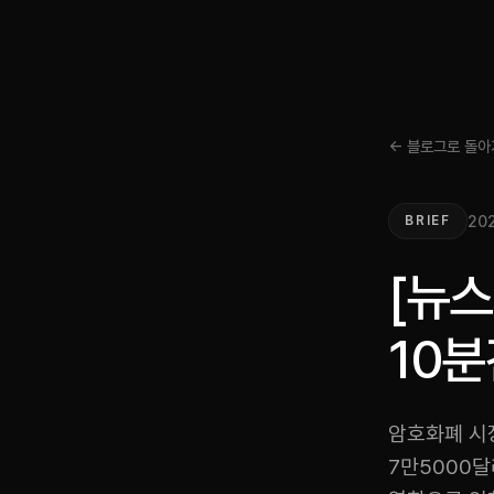
← 블로그로 돌아
202
BRIEF
[뉴스
10분
암호화폐 시장
7만5000달