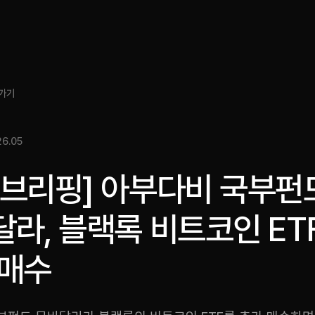
소개
인사이트
서비스
성과
미디어킷
EN
가기
6.05
스브리핑] 아부다비 국부펀
라, 블랙록 비트코인 ET
 매수