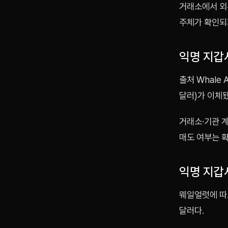
거래소에서 외
주체가 확인되
익명 지갑
출처 Whale
달러)가 이체됐
거래소·기관 계
매도 여부는 
익명 지갑서
웨일얼럿에 따르
달러다.