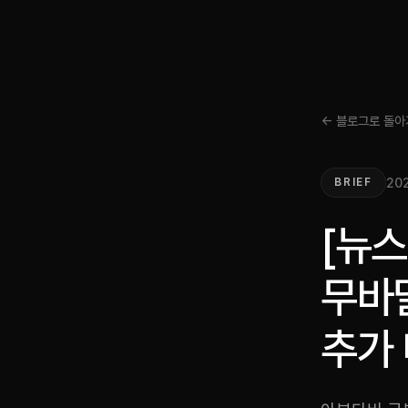
← 블로그로 돌아
202
BRIEF
[뉴
무바달
추가