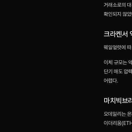
거래소로의 대
확인되지 않았
크라켄서 
웨일얼럿에 따
이체 규모는 약
단기 매도 압
어렵다.
마치빅브라더
오데일리는 온
이더리움(ETH