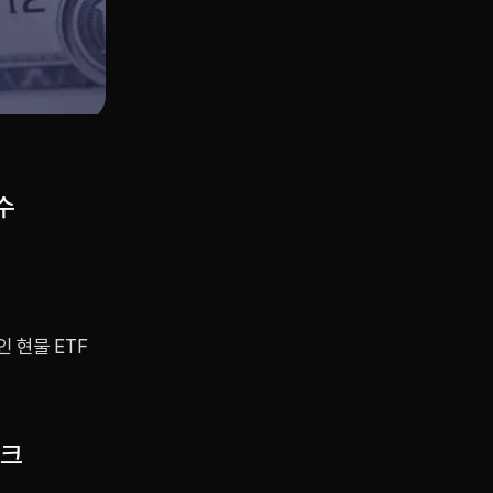
수
 현물 ETF
링크