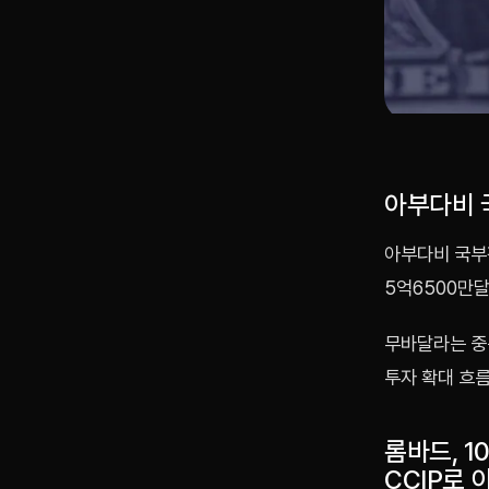
아부다비 
아부다비 국부
5억6500만
무바달라는 중동
투자 확대 흐
롬바드, 
CCIP로 