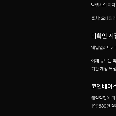
발행사의 이자
출처: 오데일
미확인 지갑
웨일얼러트에 
이체 규모는 약
기관 계정 특
코인베이스서
웨일얼럿에 따르
1억1889만 