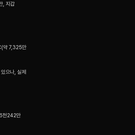
만, 지갑
(약 7,325만
 있으나, 실제
6천242만