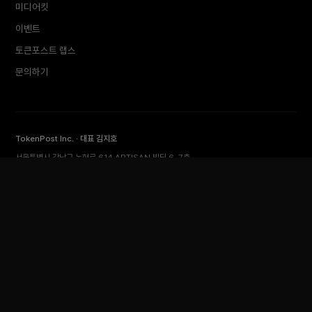
미디어킷
이벤트
토큰포스트 랩스
문의하기
TokenPost Inc. · 대표 김지호
서울특별시 강남구 논현로 614 ARTISAN 빌딩 6–7층
Tel 02-6674-1012
cs@tokenpost.kr
(일반) ·
info@tokenpost.kr
(광고) ·
press@tokenpost.kr
(제보)
등록번호 서울 아 52481 (등록일 2018.01.02) · 발행일 2017.02.17
사업자등록번호 232-88-00885
통신판매업신고 2021-서울 영등포-2531
직업정보제공사업신고 J1204020230009 · 청소년 보호 책임자 전영빈