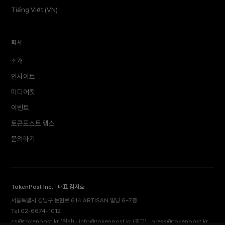
Tiếng Việt (VN)
회사
소개
인사이트
미디어킷
이벤트
토큰포스트 랩스
문의하기
TokenPost Inc. · 대표 김지호
서울특별시 강남구 논현로 614 ARTISAN 빌딩 6–7층
Tel 02-6674-1012
cs@tokenpost.kr
(일반) ·
info@tokenpost.kr
(광고) ·
press@tokenpost.kr