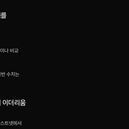
개를
준이나 비교
이번 수치는
대 이더리움
 테스트넷에서