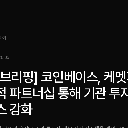
소개
인사이트
서비스
성과
미디어킷
EN
가기
6.05
스브리핑] 코인베이스, 케
적 파트너십 통해 기관 투
스 강화