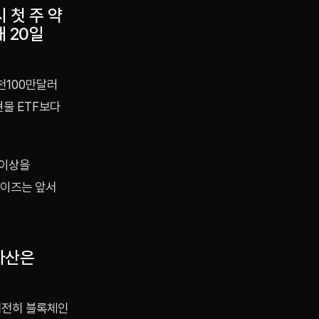
 첫 주 약
 20일
천100만달러
현물 ETF보다
 이상을
와이즈는 앞서
자산은
여전히 블록체인