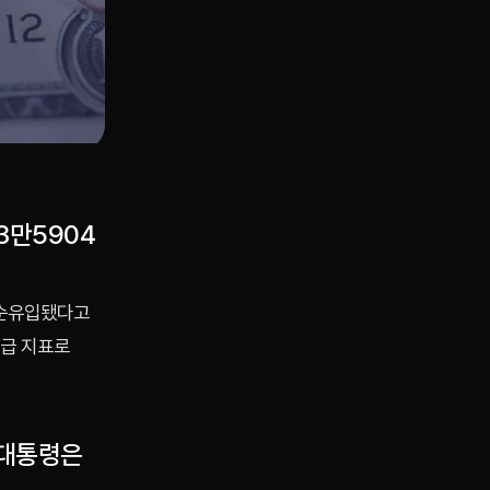
3만5904
 순유입됐다고
수급 지표로
 대통령은