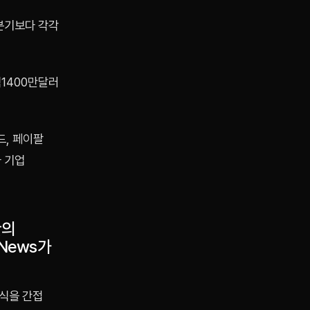
 분기보다 각각
억1400만달러
드, 페이팔
 기업
관의
News가
식을 간접