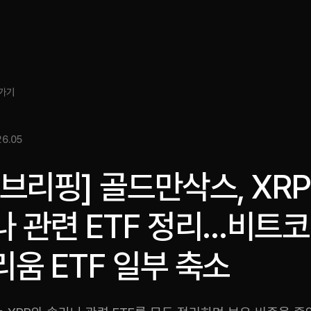
소개
인사이트
서비스
성과
미디어킷
EN
가기
6.05
브리핑] 골드만삭스, XR
나 관련 ETF 정리…비트
움 ETF 일부 축소