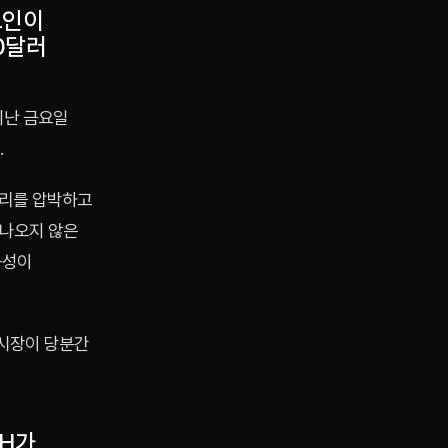
코인이
0달러
지난 금요일
.
심리를 압박하고
 나오지 않은
능성이
 시장이 당분간
TH가