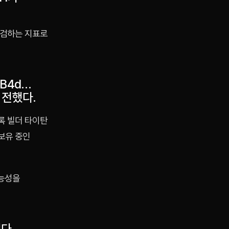
점검하는 지표로
B4d…
 전했다.
록 빌더 타이탄
보유 중인
가능성을
다.