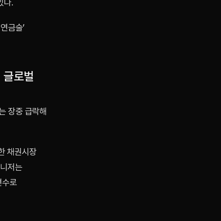
있다.
 연금술’
뒤 글로벌
시는 장중 급락해
한 채권시장
매니저는
변수로