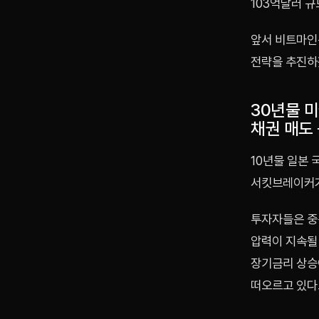
103억달러 규
앞서 비트마인은
전략을 추진하
30년물 
채권 매도
10년물 일본 
서킷브레이커가
투자자들은 중
압력이 지속될
장기금리 상승
떠오르고 있다