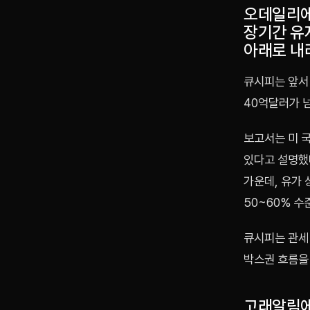
오데일리에
장기간 유
아래로 내
큐시피는 앞서 
40억달러가 
보고서는 미 국
있다고 설명했
가운데, 유가 
50~60% 수
큐시피는 관세
박스권 흐름을
고래알림에