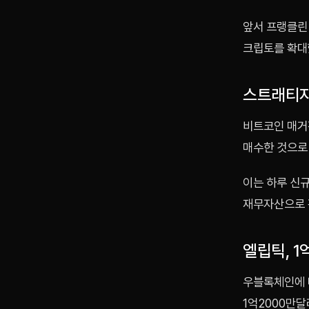
앞서 프랭클린
크립토를 확대
스트래티지,
비트코인 매거
매수한 것으로
이는 하루 신
재무자산으로 
엘립틱, 1
우블록체인에 
1억2000만달