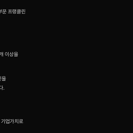
부문 프랭클린
4개 이상을
인을
다.
러 기업가치로