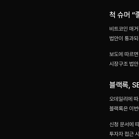
척 슈머 
비트코인 매거
법안이 통과되
보도에 따르면
시장구조 법안
블랙록, S
오데일리에 따
블랙록은 이번
신청 문서에 
투자자 접근 