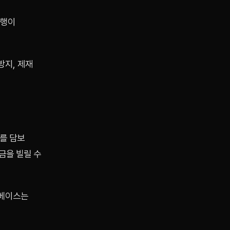
은행이
방지, 제재
를 담보
금을 빌릴 수
인베이스는