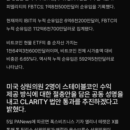
피델리티의 FBTC도 1억8천500만달러 순유입을 기록했다.
현재까지 IBIT의 누적 순유입은 6억6천200만달러, FBTC의
누적 순유입은 112억6천700만달러로 집계됐다.
비트코인 현물 ETF의 총 순자산 가치는
1천64억3천600만달러이며, 비트코인 전체 시가총액 대비
비중은 6.65%다. 역사적 누적 순유입은 592억5천만달러로
나타났다.
미국 상원의원 2명이 스테이블코인 수익
제공 방식에 대한 절충안을 담은 공동 성명을
내고 CLARITY 법안 통과를 추진하겠다고
밝혔다.
5일 PANews에 따르면 폭스비즈니스 기자 엘리너 테렛은 X를
통해 톰 틸리스 상원의원과 앤절라 올스브룩스 상원의원이