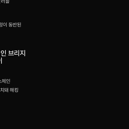
달러를
정이 동반된
인 브리지
이
스체인
예치돼 해킹