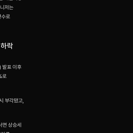
매니저는
변수로
 하락
) 발표 이후
%로
시 부각됐고,
서면 상승세