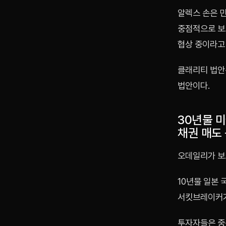
알렉스 손은 
중점적으로 보
협상 중이라고
클래리티 법안
법안이다.
30년물 
채권 매도
오데일리가 보
10년물 일본 
서킷브레이커가
투자자들은 중