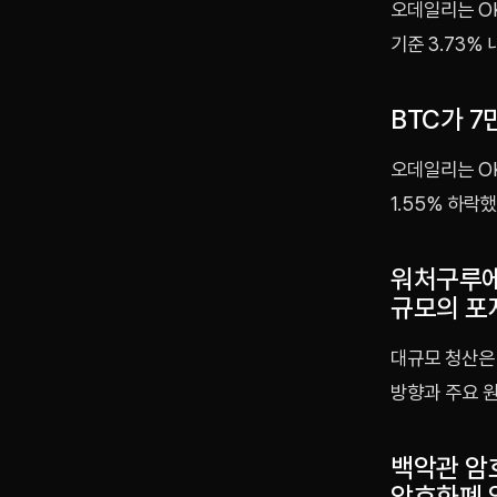
오데일리는 OK
기준 3.73%
BTC가 7
오데일리는 OK
1.55% 하락
워처구루에
규모의 포
대규모 청산은
방향과 주요 
백악관 암
암호화폐 