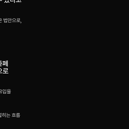
은 법안으로,
화폐
으로
 유입을
넓히는 흐름