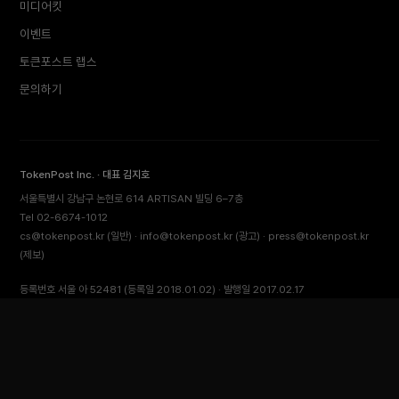
미디어킷
이벤트
토큰포스트 랩스
문의하기
TokenPost Inc. · 대표 김지호
서울특별시 강남구 논현로 614 ARTISAN 빌딩 6–7층
Tel 02-6674-1012
cs@tokenpost.kr
(일반) ·
info@tokenpost.kr
(광고) ·
press@tokenpost.kr
(제보)
등록번호 서울 아 52481 (등록일 2018.01.02) · 발행일 2017.02.17
사업자등록번호 232-88-00885
통신판매업신고 2021-서울 영등포-2531
직업정보제공사업신고 J1204020230009 · 청소년 보호 책임자 전영빈