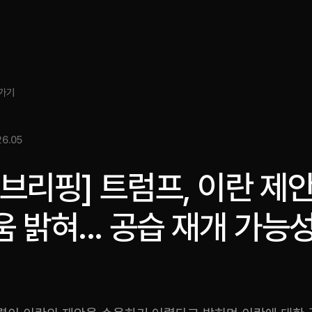
소개
인사이트
서비스
성과
미디어킷
EN
가기
6.05
브리핑] 트럼프, 이란 제
 밝혀... 공습 재개 가능