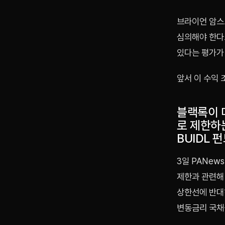
브라이언 암스
심의해야 한다고
있다는 평가가
앞서 이 수익 
블랙록이 
로 제한하
BUIDL 
3일 PANew
제한과 관련해
상한선에 반대하
변동금리 국채