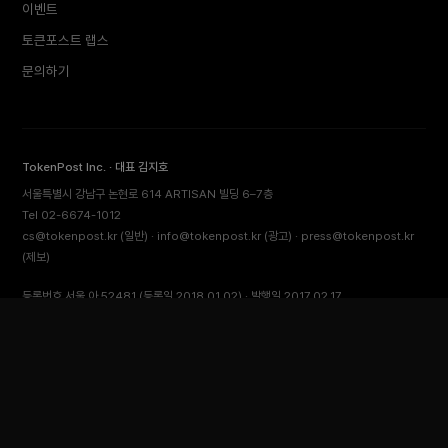
이벤트
토큰포스트 랩스
문의하기
TokenPost Inc. · 대표 김지호
서울특별시 강남구 논현로 614 ARTISAN 빌딩 6–7층
Tel 02-6674-1012
cs@tokenpost.kr
(일반) ·
info@tokenpost.kr
(광고) ·
press@tokenpost.kr
(제보)
등록번호 서울 아 52481 (등록일 2018.01.02) · 발행일 2017.02.17
사업자등록번호 232-88-00885
통신판매업신고 2021-서울 영등포-2531
직업정보제공사업신고 J1204020230009 · 청소년 보호 책임자 전영빈
© 2026 토큰포스트 (TokenPost). All rights reserved.
맨 위로