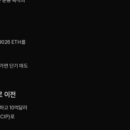
는 운용 목적의
026 ETH를
나가면 단기 매도
로 이전
하고 10억달러
CIP)로