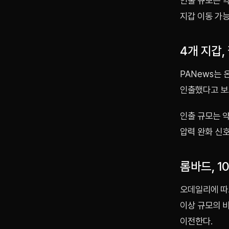
인출 규모는 약
지갑 이동 가
4개 지갑,
PANews는 
인출했다고 보
인출 규모는 약
압력 완화 신호
롬바드, 1
오데일리에 따
이상 규모의 
이전한다.