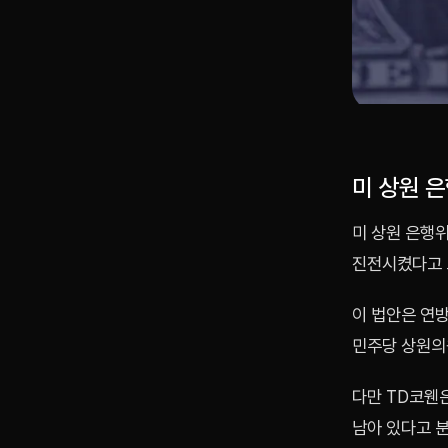
미 상원 
미 상원 은행
진전시켰다고 
이 법안은 연
민주당 상원의
다만 TD코웬은
남아 있다고 분