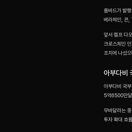
롬바드가 발행한
베라체인, 콘,
앞서 켈프 다
크로스체인 인프
조치에 나섰으며
아부다비 
아부다비 국부
5억6500만
무바달라는 중동
투자 확대 흐