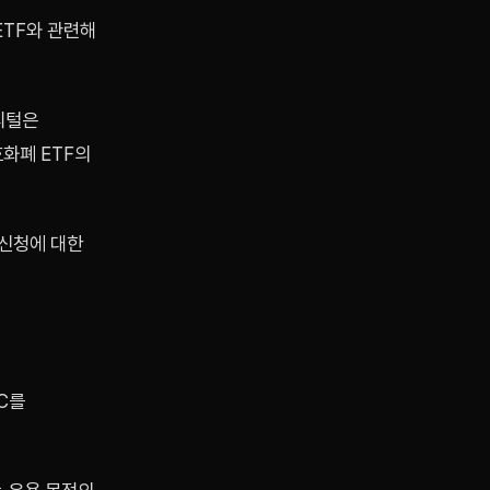
ETF와 관련해
피털은
호화폐 ETF의
 신청에 대한
C를