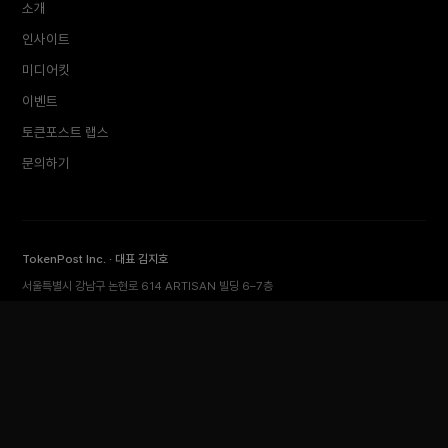
소개
인사이트
미디어킷
이벤트
토큰포스트 랩스
문의하기
TokenPost Inc. · 대표 김지호
서울특별시 강남구 논현로 614 ARTISAN 빌딩 6–7층
Tel 02-6674-1012
cs@tokenpost.kr
(일반) ·
info@tokenpost.kr
(광고) ·
press@tokenpost.kr
(제보)
등록번호 서울 아 52481 (등록일 2018.01.02) · 발행일 2017.02.17
사업자등록번호 232-88-00885
통신판매업신고 2021-서울 영등포-2531