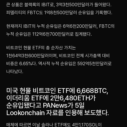
큰 상품은 블랙록의 IBIT로, 3억3천500만달러가 들어왔다.
피델리티의 FBTC도 1억8천500만달러 순유입을 기록했다.
현재까지 IBIT의 누적 순유입은 6억6천200만달러, FBTC의
누적 순유입은 112억6천700만달러로 집계됐다.
비트코인 현물 ETF의 총 순자산 가치는
1천64억3천600만달러이며, 비트코인 전체 시가총액 대비
비중은 6.65%다. 역사적 누적 순유입은 592억5천만달러로
나타났다.
미국 현물 비트코인 ETF에 6,668BTC,
이더리움 ETF에 2만6,480ETH가
순유입됐다고 PANews가 5일
Lookonchain 자료를 인용해 보도했다.
매체에 따르면 이날 솔라나 ETF에도 4만1,170SOL이