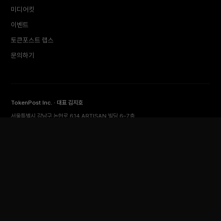
미디어킷
이벤트
토큰포스트 랩스
문의하기
TokenPost Inc. · 대표 김지호
서울특별시 강남구 논현로 614 ARTISAN 빌딩 6–7층
Tel 02-6674-1012
cs@tokenpost.kr
(일반) ·
info@tokenpost.kr
(광고) ·
press@tokenpost.kr
(제보)
등록번호 서울 아 52481 (등록일 2018.01.02) · 발행일 2017.02.17
사업자등록번호 232-88-00885
통신판매업신고 2021-서울 영등포-2531
직업정보제공사업신고 J1204020230009 · 청소년 보호 책임자 전영빈