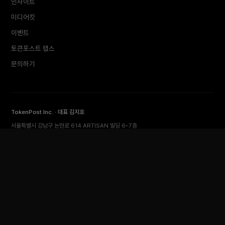
인사이트
미디어킷
이벤트
토큰포스트 랩스
문의하기
TokenPost Inc. · 대표 김지호
서울특별시 강남구 논현로 614 ARTISAN 빌딩 6–7층
Tel 02-6674-1012
cs@tokenpost.kr
(일반) ·
info@tokenpost.kr
(광고) ·
press@tokenpost.kr
(제보)
등록번호 서울 아 52481 (등록일 2018.01.02) · 발행일 2017.02.17
사업자등록번호 232-88-00885
통신판매업신고 2021-서울 영등포-2531
직업정보제공사업신고 J1204020230009 · 청소년 보호 책임자 전영빈