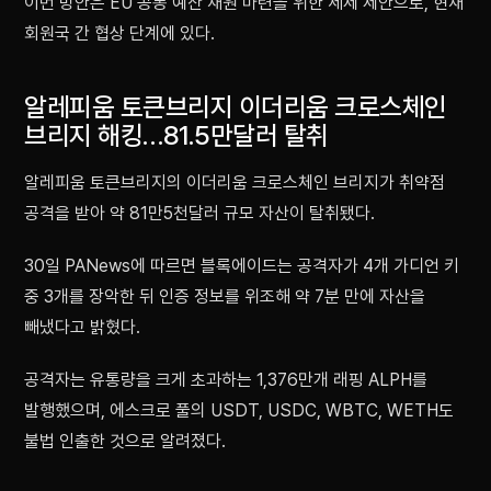
이번 방안은 EU 공동 예산 재원 마련을 위한 세제 제안으로, 현재
회원국 간 협상 단계에 있다.
알레피움 토큰브리지 이더리움 크로스체인
브리지 해킹…81.5만달러 탈취
알레피움 토큰브리지의 이더리움 크로스체인 브리지가 취약점
공격을 받아 약 81만5천달러 규모 자산이 탈취됐다.
30일 PANews에 따르면 블록에이드는 공격자가 4개 가디언 키
중 3개를 장악한 뒤 인증 정보를 위조해 약 7분 만에 자산을
빼냈다고 밝혔다.
공격자는 유통량을 크게 초과하는 1,376만개 래핑 ALPH를
발행했으며, 에스크로 풀의 USDT, USDC, WBTC, WETH도
불법 인출한 것으로 알려졌다.