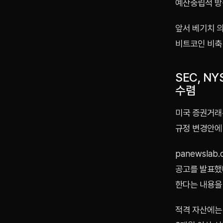
예산중립적 방
앞서 베기치 
비트코인 비축
SEC, N
수렴
미국 증권거래위
규정 변경안에
panewsla
공고를 발표했다
한다는 내용을
적격 자산에는 