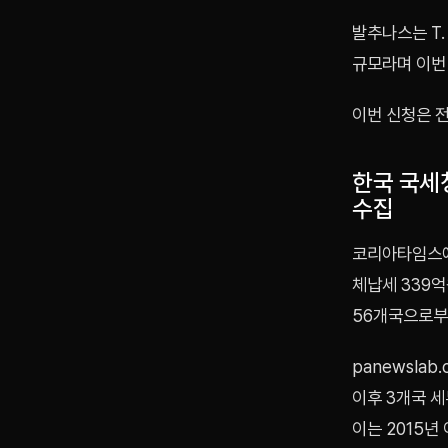
발추나스는 T.
규모라며 이번
이번 신청은 
한국 국세
수집
코리아타임스에
체납세 339억
56개국으로부
panewsla
이후 3개국 세
이는 2015년