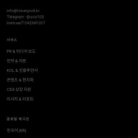
info@tokenpost.kr
Telegram · @oco105
linktr.ee/TOKENPOST
서비스
PR & 미디어 보도
전략 & 자문
KOL & 인플루언서
콘텐츠 & 현지화
CEX 상장 자문
리서치 & 리포트
글로벌 에디션
한국어 (KR)