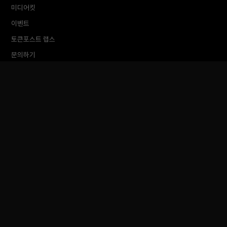
미디어킷
이벤트
토큰포스트 랩스
문의하기
TokenPost Inc. · 대표 김지호
서울특별시 강남구 논현로 614 ARTISAN 빌딩 6–7층
Tel 02-6674-1012
cs@tokenpost.kr
(일반) ·
info@tokenpost.kr
(광고) ·
press@tokenpost.kr
(제보)
등록번호 서울 아 52481 (등록일 2018.01.02) · 발행일 2017.02.17
사업자등록번호 232-88-00885
통신판매업신고 2021-서울 영등포-2531
직업정보제공사업신고 J1204020230009 · 청소년 보호 책임자 전영빈