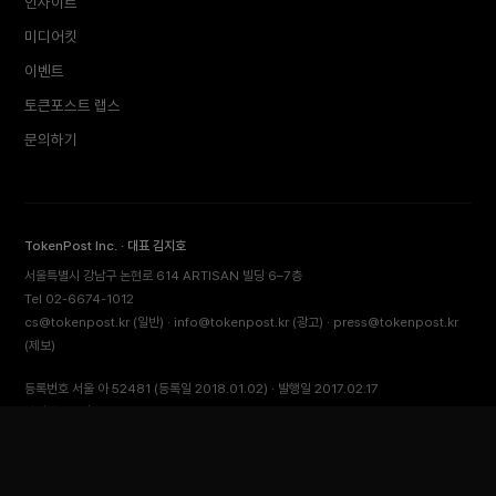
인사이트
미디어킷
이벤트
토큰포스트 랩스
문의하기
TokenPost Inc. · 대표 김지호
서울특별시 강남구 논현로 614 ARTISAN 빌딩 6–7층
Tel 02-6674-1012
cs@tokenpost.kr
(일반) ·
info@tokenpost.kr
(광고) ·
press@tokenpost.kr
(제보)
등록번호 서울 아 52481 (등록일 2018.01.02) · 발행일 2017.02.17
사업자등록번호 232-88-00885
통신판매업신고 2021-서울 영등포-2531
직업정보제공사업신고 J1204020230009 · 청소년 보호 책임자 전영빈