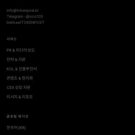
info@tokenpost.kr
Telegram · @oco105
linktr.ee/TOKENPOST
서비스
PR & 미디어 보도
전략 & 자문
KOL & 인플루언서
콘텐츠 & 현지화
CEX 상장 자문
리서치 & 리포트
글로벌 에디션
한국어 (KR)