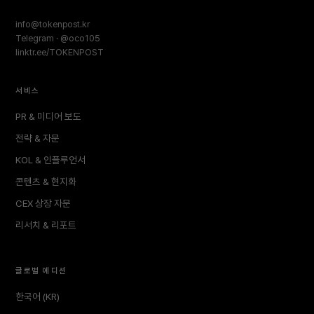
info@tokenpost.kr
Telegram · @oco105
linktr.ee/TOKENPOST
서비스
PR & 미디어 보도
전략 & 자문
KOL & 인플루언서
콘텐츠 & 현지화
CEX 상장 자문
리서치 & 리포트
글로벌 에디션
한국어 (KR)